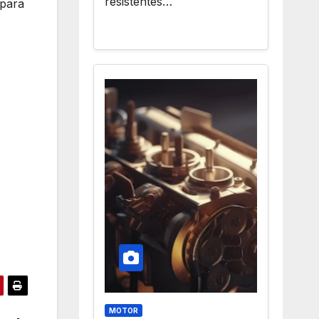
resistentes…
 para
MOTOR