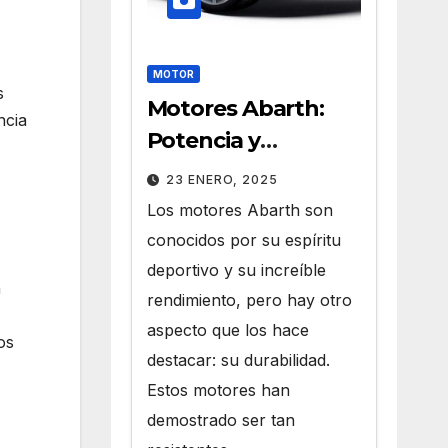
MOTOR
s
Motores Abarth:
ncia
Potencia y
Durabilidad que
23 ENERO, 2025
Perduran en el
Los motores Abarth son
Tiempo
conocidos por su espíritu
deportivo y su increíble
n
rendimiento, pero hay otro
aspecto que los hace
os
destacar: su durabilidad.
Estos motores han
demostrado ser tan