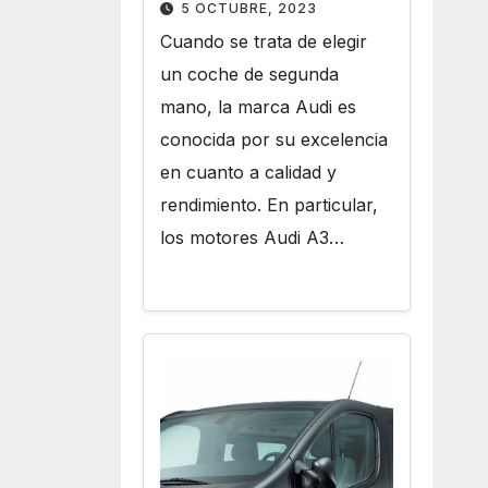
Motores Audi A3 de
5 OCTUBRE, 2023
Segunda Mano
Cuando se trata de elegir
un coche de segunda
mano, la marca Audi es
conocida por su excelencia
en cuanto a calidad y
rendimiento. En particular,
los motores Audi A3…