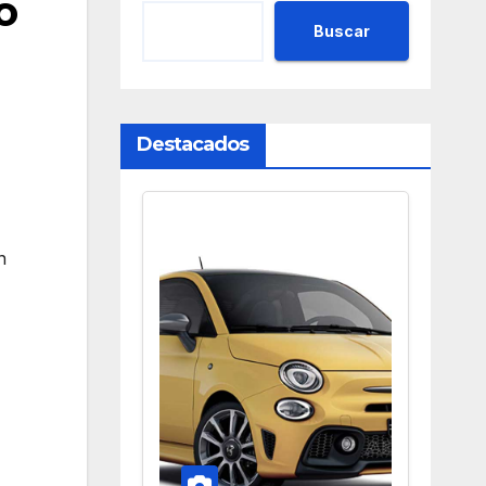
o
Buscar
Destacados
n