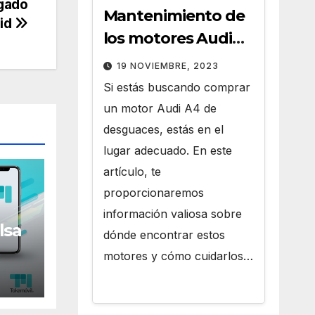
ogado
Mantenimiento de
rid
los motores Audi
A4 de Desguaces
19 NOVIEMBRE, 2023
Si estás buscando comprar
un motor Audi A4 de
desguaces, estás en el
lugar adecuado. En este
artículo, te
proporcionaremos
información valiosa sobre
lsa
dónde encontrar estos
motores y cómo cuidarlos…