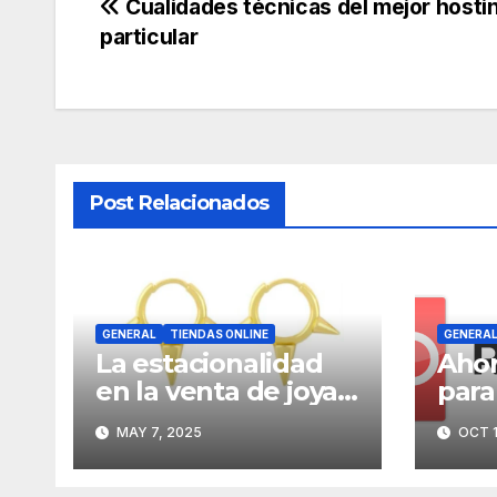
Navegación
Cualidades técnicas del mejor hostin
particular
de
entradas
Post Relacionados
GENERAL
TIENDAS ONLINE
GENERA
La estacionalidad
Ahor
en la venta de joyas
para
por mayor: cómo
Anál
MAY 7, 2025
OCT 1
planificar
text
estratégicamente