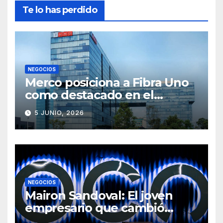
Te lo has perdido
NEGOCIOS
Merco posiciona a Fibra Uno
como destacado en el
ranking ESG
5 JUNIO, 2026
NEGOCIOS
Mairon Sandoval: El joven
empresario que cambió
cómo los mexicanos trabajan