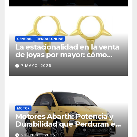
en movilidad
GENERAL
TIENDAS ONLINE
La estacionalidad en la venta
de joyas por mayor: cómo
planificar estratégicamente
7 MAYO, 2025
MOTOR
Motores Abarth: Potencia y
Durabilidad que Perduran en
el Tiempo
23 ENERO, 2025