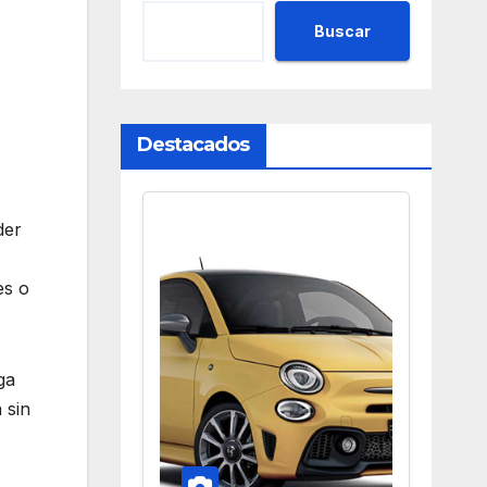
Buscar
Destacados
der
es o
ga
 sin