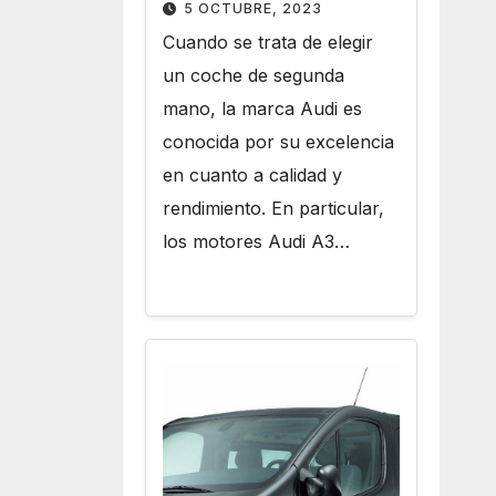
Motores Audi A3 de
5 OCTUBRE, 2023
Segunda Mano
Cuando se trata de elegir
un coche de segunda
mano, la marca Audi es
conocida por su excelencia
en cuanto a calidad y
rendimiento. En particular,
los motores Audi A3…