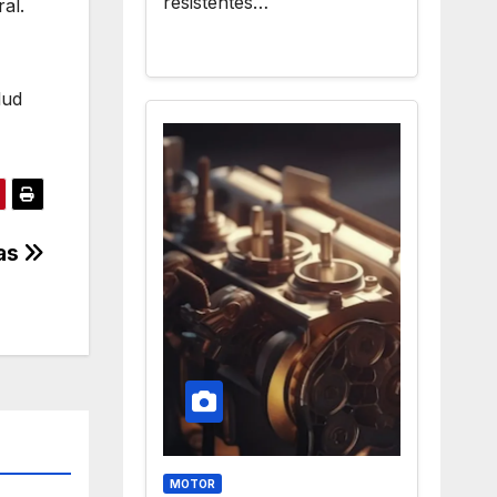
resistentes…
al.
lud
tas
MOTOR