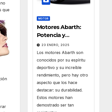
 no
s que
MOTOR
Motores Abarth:
Potencia y
Durabilidad que
23 ENERO, 2025
Perduran en el
Los motores Abarth son
Tiempo
conocidos por su espíritu
deportivo y su increíble
rendimiento, pero hay otro
ción
aspecto que los hace
destacar: su durabilidad.
Estos motores han
demostrado ser tan
irar