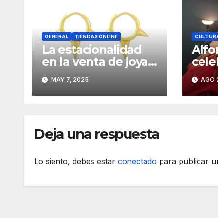
GENERAL
TIENDAS ONLINE
CULTURA
La estacionalidad
Alfo
en la venta de joyas
cele
por mayor: cómo
musi
MAY 7, 2025
AGO 2
planificar
Bu y
estratégicamente
Deja una respuesta
Lo siento, debes estar
conectado
para publicar u