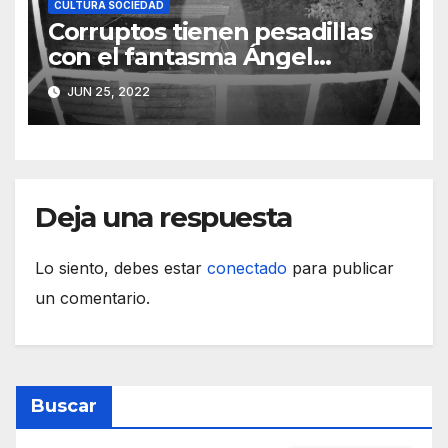
CULTURA SOCIEDAD
Corruptos tienen pesadillas
con el fantasma Ángel
González
JUN 25, 2022
Deja una respuesta
Lo siento, debes estar
conectado
para publicar
un comentario.
Buscar