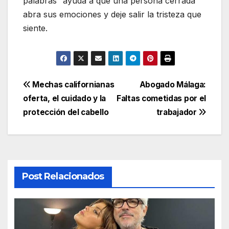
palabras” ayuda a que una persona cerrada
abra sus emociones y deje salir la tristeza que
siente.
Navegación
Mechas californianas
Abogado Málaga:
oferta, el cuidado y la
Faltas cometidas por el
de
protección del cabello
trabajador
entradas
Post Relacionados