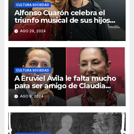
CULTURA SOCIEDAD
Alfonso Cuarón celebra el
triunfo musical de sus hijos
Bu y Olmo Cuarón
AGO 29, 2024
CULTURA SOCIEDAD
A Eruviel Ávila le falta mucho
para ser amigo de Claudia
Sheinbaum
AGO 9, 2024