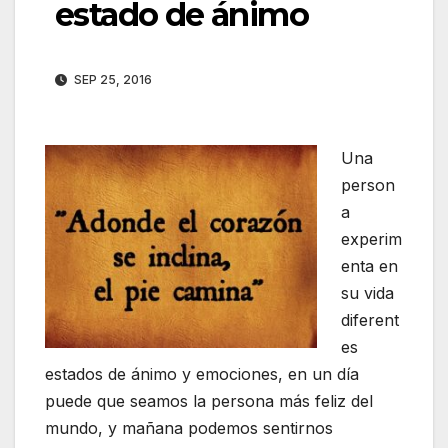
estado de ánimo
SEP 25, 2016
Una
person
a
experim
enta en
su vida
diferent
es
estados de ánimo y emociones, en un día
puede que seamos la persona más feliz del
mundo, y mañana podemos sentirnos