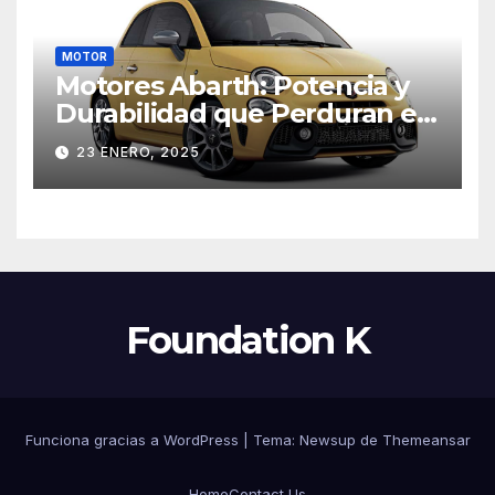
MOTOR
Motores Abarth: Potencia y
Durabilidad que Perduran en
el Tiempo
23 ENERO, 2025
Foundation K
Funciona gracias a WordPress
|
Tema: Newsup de
Themeansar
Home
Contact Us