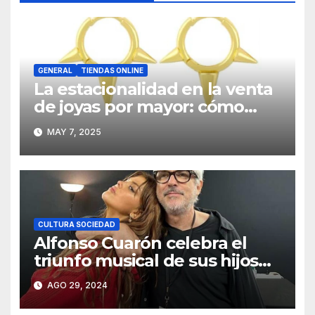
GENERAL
TIENDAS ONLINE
La estacionalidad en la venta
de joyas por mayor: cómo
planificar estratégicamente
MAY 7, 2025
CULTURA SOCIEDAD
Alfonso Cuarón celebra el
triunfo musical de sus hijos
Bu y Olmo Cuarón
AGO 29, 2024