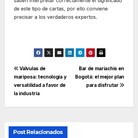
saben interpretar correctamente el significado
de este tipo de cartas, por ello conviene
precisar a los verdaderos expertos.
Navegación
Válvulas de
Bar de mariachis en
mariposa: tecnología y
Bogotá: el mejor plan
de
versatilidad a favor de
para disfrutar
entradas
la industria
Post Relacionados