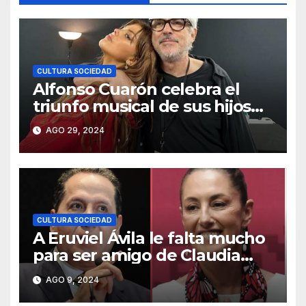
CULTURA SOCIEDAD
Alfonso Cuarón celebra el
triunfo musical de sus hijos
Bu y Olmo Cuarón
AGO 29, 2024
CULTURA SOCIEDAD
A Eruviel Ávila le falta mucho
para ser amigo de Claudia
Sheinbaum
AGO 9, 2024