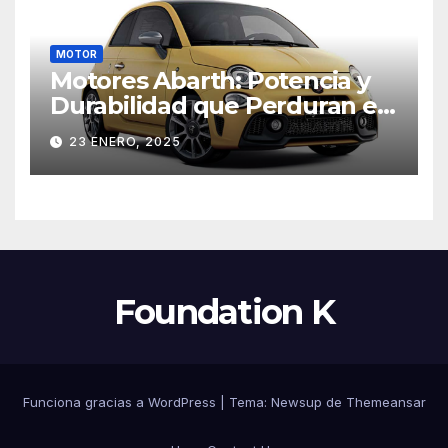
MOTOR
Motores Abarth: Potencia y
Durabilidad que Perduran en
el Tiempo
23 ENERO, 2025
Foundation K
Funciona gracias a WordPress
|
Tema: Newsup de
Themeansar