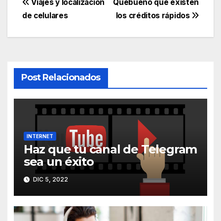
Navegación
Viajes y localización
Quebueno que existen
de celulares
los créditos rápidos
de
entradas
Post Relacionados
INTERNET
Haz que tu canal de Telegram
sea un éxito
DIC 5, 2022