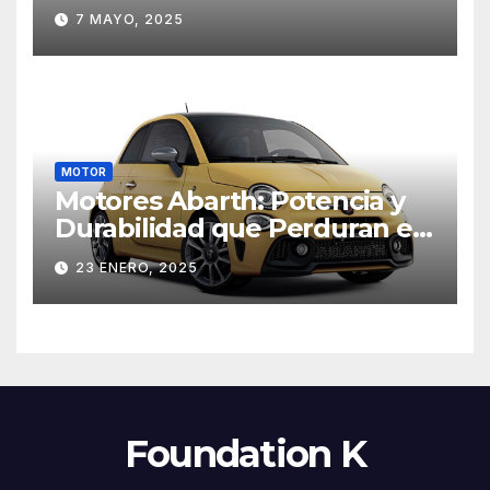
planificar estratégicamente
7 MAYO, 2025
MOTOR
Motores Abarth: Potencia y
Durabilidad que Perduran en
el Tiempo
23 ENERO, 2025
Foundation K