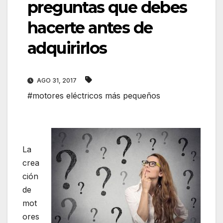
preguntas que debes
hacerte antes de
adquirirlos
AGO 31, 2017
#motores eléctricos más pequeños
La
crea
ción
de
mot
ores