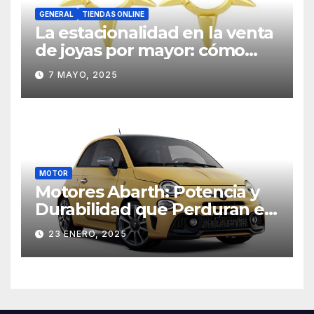
GENERAL
TIENDAS ONLINE
La estacionalidad en la venta
de joyas por mayor: cómo
planificar estratégicamente
7 MAYO, 2025
MOTOR
Motores Abarth: Potencia y
Durabilidad que Perduran en
el Tiempo
23 ENERO, 2025