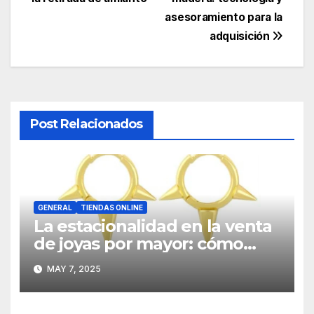
de
asesoramiento para la
entradas
adquisición
Post Relacionados
GENERAL
TIENDAS ONLINE
La estacionalidad en la venta
de joyas por mayor: cómo
planificar estratégicamente
MAY 7, 2025