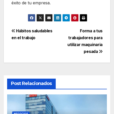
éxito de tu empresa.
Navegación
Hábitos saludables
Forma a tus
en el trabajo
trabajadores para
de
utilizar maquinaria
entradas
pesada
Post Relacionados
NEGOCIOS