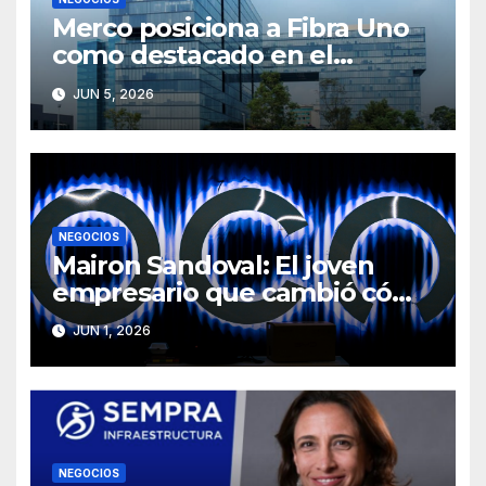
Merco posiciona a Fibra Uno
como destacado en el
ranking ESG
JUN 5, 2026
NEGOCIOS
Mairon Sandoval: El joven
empresario que cambió cómo
los mexicanos trabajan en
JUN 1, 2026
movilidad
NEGOCIOS