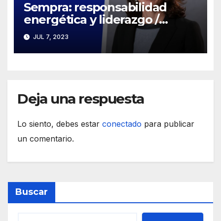
Sempra: responsabilidad
energética y liderazgo /
México desciende en ataque
JUL 7, 2023
a la corrupción
Deja una respuesta
Lo siento, debes estar
conectado
para publicar
un comentario.
Buscar