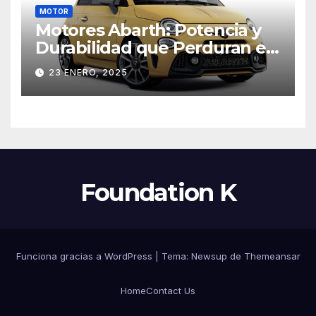
MOTOR
Motores Abarth: Potencia y
Durabilidad que Perduran en
el Tiempo
23 ENERO, 2025
Foundation K
Funciona gracias a WordPress
|
Tema: Newsup de
Themeansar
Home
Contact Us