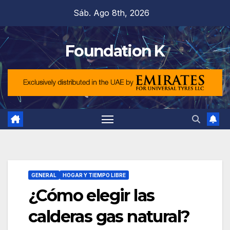
Saltar
Sáb. Ago 8th, 2026
al
contenido
Foundation K
GENERAL
HOGAR Y TIEMPO LIBRE
¿Cómo elegir las
calderas gas natural?