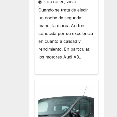
Motores Audi A3 de
5 OCTUBRE, 2023
Segunda Mano
Cuando se trata de elegir
un coche de segunda
mano, la marca Audi es
conocida por su excelencia
en cuanto a calidad y
rendimiento. En particular,
los motores Audi A3…