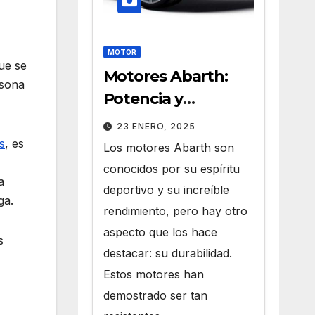
MOTOR
ue se
Motores Abarth:
rsona
Potencia y
Durabilidad que
23 ENERO, 2025
Perduran en el
s
, es
Los motores Abarth son
Tiempo
conocidos por su espíritu
a
deportivo y su increíble
ga.
rendimiento, pero hay otro
aspecto que los hace
s
destacar: su durabilidad.
Estos motores han
demostrado ser tan