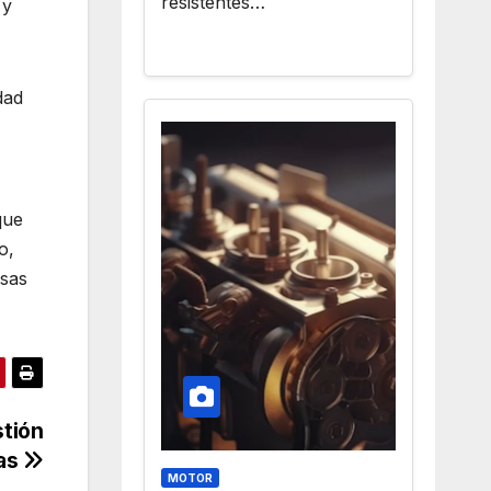
resistentes…
 y
dad
que
o,
esas
stión
sas
MOTOR