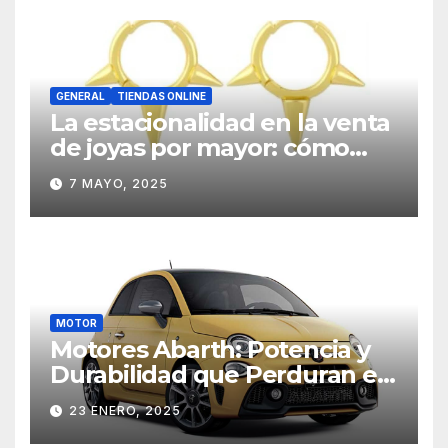
GENERAL
TIENDAS ONLINE
La estacionalidad en la venta
de joyas por mayor: cómo
planificar estratégicamente
7 MAYO, 2025
MOTOR
Motores Abarth: Potencia y
Durabilidad que Perduran en
el Tiempo
23 ENERO, 2025