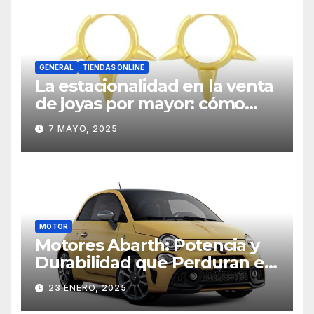
GENERAL
TIENDAS ONLINE
La estacionalidad en la venta
de joyas por mayor: cómo
planificar estratégicamente
7 MAYO, 2025
MOTOR
Motores Abarth: Potencia y
Durabilidad que Perduran en
el Tiempo
23 ENERO, 2025